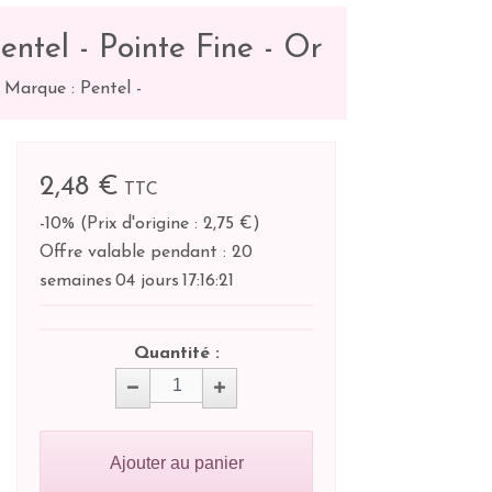
ntel - Pointe Fine - Or
-
Marque : Pentel
-
2,48 €
TTC
-10%
(
Prix d'origine : 2,75 €
)
Offre valable pendant :
20
semaines
04 jours
17:
16:
20
Quantité :
Ajouter au panier