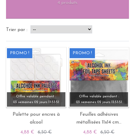
4 produits
Trier par :
PROMO !
PROMO !
Offre valable pendant :
Offre valable pendant :
03 semaines
02 jours
13:
53:
50
03 semaines
02 jours
13:
53:
50
Palette pour encres à
Feuilles adhésives
alcool
métallisées 11x14 cm...
4,88 €
6,50 €
4,88 €
6,50 €