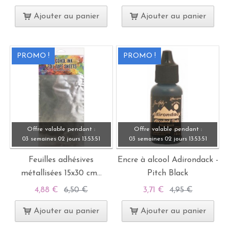
Ajouter au panier
Ajouter au panier
PROMO !
PROMO !
Offre valable pendant :
Offre valable pendant :
03 semaines
02 jours
13:
53:
50
03 semaines
02 jours
13:
53:
50
Feuilles adhésives
Encre à alcool Adirondack -
métallisées 15x30 cm...
Pitch Black
4,88 €
6,50 €
3,71 €
4,95 €
Ajouter au panier
Ajouter au panier