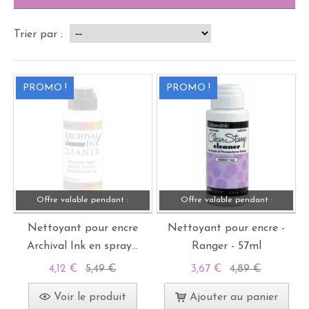
Trier par :
PROMO !
PROMO !
Offre valable pendant :
Offre valable pendant :
Nettoyant pour encre
Nettoyant pour encre -
Archival Ink en spray...
Ranger - 57ml
4,12 €
5,49 €
3,67 €
4,89 €
Voir le produit
Ajouter au panier