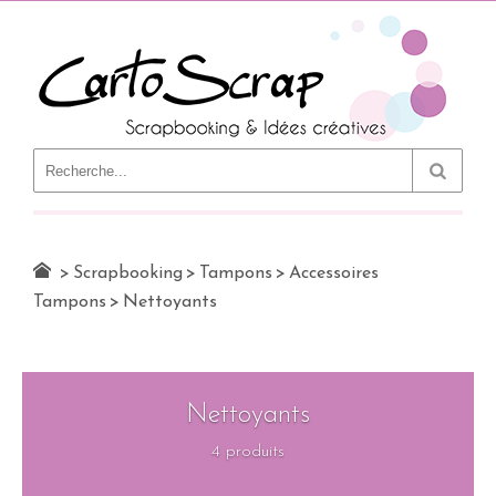
Le Blog
>
Scrapbooking
>
Tampons
>
Accessoires
Tampons
>
Nettoyants
Nettoyants
4 produits