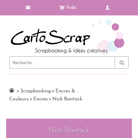
Vide
Le Blog
>
Scrapbooking
>
Encres &
Couleurs
>
Encres
>
Nick Bantock
Nick Bantock