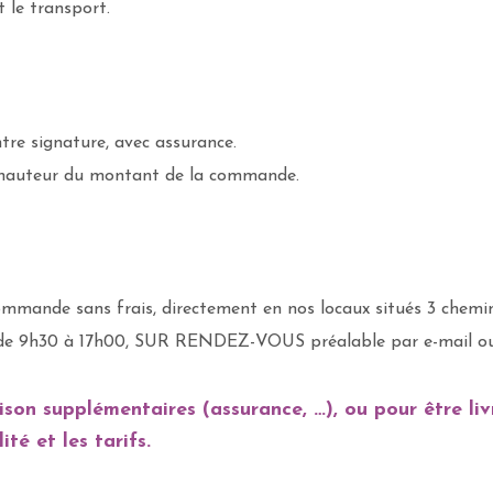
t le transport.
ntre signature, avec assurance.
à hauteur du montant de la commande.
 sa commande sans frais, directement en nos locaux situés 3
di, de 9h30 à 17h00, SUR RENDEZ-VOUS préalable par e-mail o
ison supplémentaires (assurance, …), ou pour être liv
té et les tarifs.