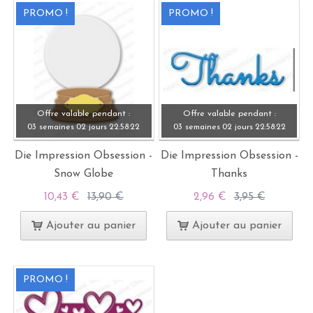
PROMO !
PROMO !
Offre valable pendant :
Offre valable pendant :
03 semaines
02 jours
22:
58:
21
03 semaines
02 jours
22:
58:
21
Die Impression Obsession -
Die Impression Obsession -
Snow Globe
Thanks
10,43 €
13,90 €
2,96 €
3,95 €
Ajouter au panier
Ajouter au panier
PROMO !