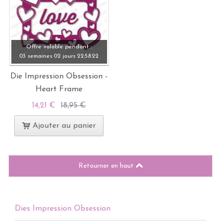
Offre valable pendant :
03 semaines
02 jours
22:
58:
21
Die Impression Obsession -
Heart Frame
14,21 €
18,95 €
Ajouter au panier
Retourner en haut
Dies Impression Obsession