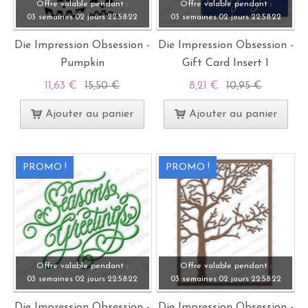
Offre valable pendant :
Offre valable pendant :
03 semaines
02 jours
22:
58:
21
03 semaines
02 jours
22:
58:
21
Die Impression Obsession -
Die Impression Obsession -
Pumpkin
Gift Card Insert 1
11,63 €
15,50 €
8,21 €
10,95 €
Ajouter au panier
Ajouter au panier
PROMO !
PROMO !
Offre valable pendant :
Offre valable pendant :
03 semaines
02 jours
22:
58:
21
03 semaines
02 jours
22:
58:
21
Die Impression Obsession -
Die Impression Obsession -