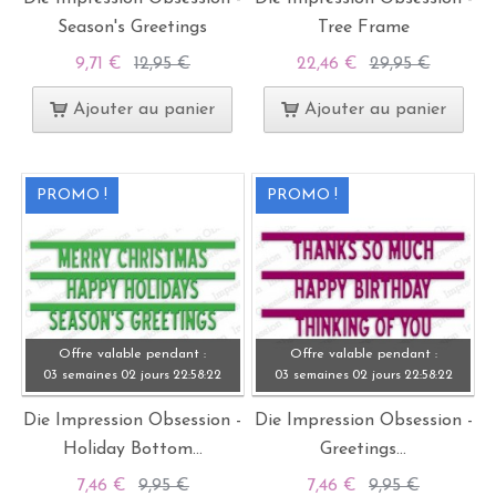
Season's Greetings
Tree Frame
9,71 €
12,95 €
22,46 €
29,95 €
Ajouter au panier
Ajouter au panier
PROMO !
PROMO !
Offre valable pendant :
Offre valable pendant :
03 semaines
02 jours
22:
58:
21
03 semaines
02 jours
22:
58:
21
Die Impression Obsession -
Die Impression Obsession -
Holiday Bottom...
Greetings...
7,46 €
9,95 €
7,46 €
9,95 €