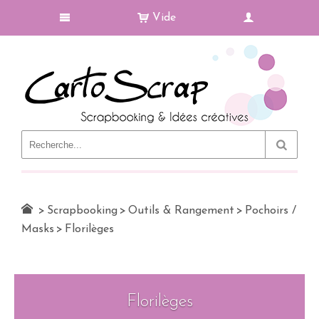
Vide
Le Blog
>
Scrapbooking
>
Outils & Rangement
>
Pochoirs /
Masks
>
Florilèges
Florilèges