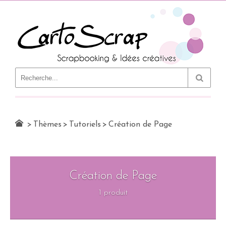
Le Blog
>
Thèmes
>
Tutoriels
>
Création de Page
Création de Page
1 produit