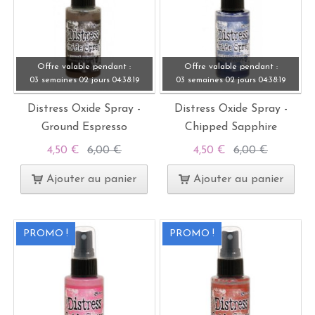
Offre valable pendant :
Offre valable pendant :
03 semaines
02 jours
04:
38:
19
03 semaines
02 jours
04:
38:
19
Distress Oxide Spray -
Distress Oxide Spray -
Ground Espresso
Chipped Sapphire
4,50 €
6,00 €
4,50 €
6,00 €
Ajouter au panier
Ajouter au panier
PROMO !
PROMO !