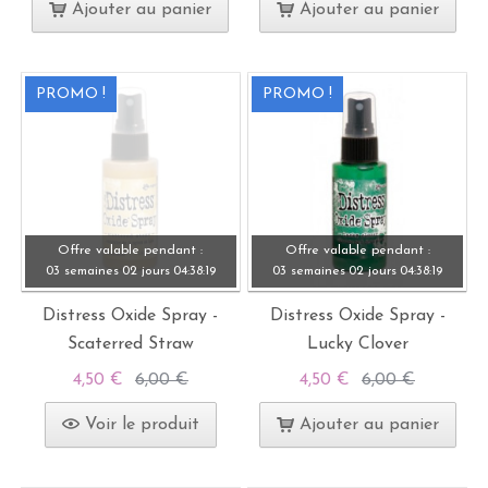
Ajouter au panier
Ajouter au panier
PROMO !
PROMO !
Offre valable pendant :
Offre valable pendant :
03 semaines
02 jours
04:
38:
19
03 semaines
02 jours
04:
38:
19
Distress Oxide Spray -
Distress Oxide Spray -
Scaterred Straw
Lucky Clover
4,50 €
6,00 €
4,50 €
6,00 €
Voir le produit
Ajouter au panier