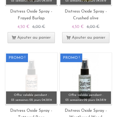
03 semaines
02 jours
04:
38:
19
03 semaines
02 jours
04:
38:
19
Distress Oxide Spray -
Distress Oxide Spray -
Frayed Burlap
Crushed olive
4,50 €
6,00 €
4,50 €
6,00 €
Ajouter au panier
Ajouter au panier
PROMO !
PROMO !
Offre valable pendant :
Offre valable pendant :
03 semaines
02 jours
04:
38:
19
03 semaines
02 jours
04:
38:
19
Distress Oxide Spray -
Distress Oxide Spray -