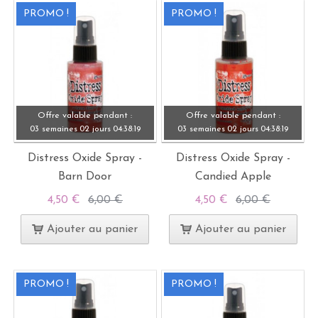
PROMO !
PROMO !
Offre valable pendant :
Offre valable pendant :
03 semaines
02 jours
04:
38:
19
03 semaines
02 jours
04:
38:
19
Distress Oxide Spray -
Distress Oxide Spray -
Barn Door
Candied Apple
4,50 €
6,00 €
4,50 €
6,00 €
Ajouter au panier
Ajouter au panier
PROMO !
PROMO !