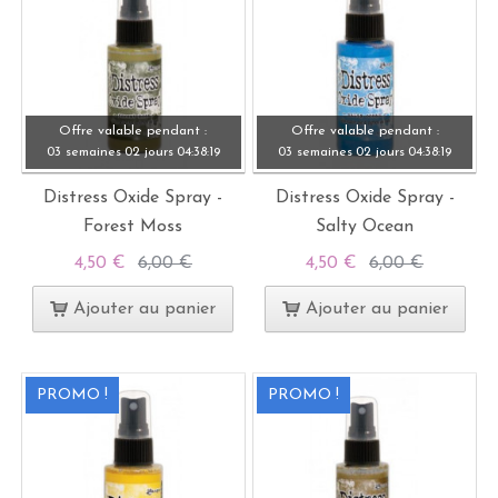
Offre valable pendant :
Offre valable pendant :
03 semaines
02 jours
04:
38:
19
03 semaines
02 jours
04:
38:
19
Distress Oxide Spray -
Distress Oxide Spray -
Forest Moss
Salty Ocean
4,50 €
6,00 €
4,50 €
6,00 €
Ajouter au panier
Ajouter au panier
PROMO !
PROMO !