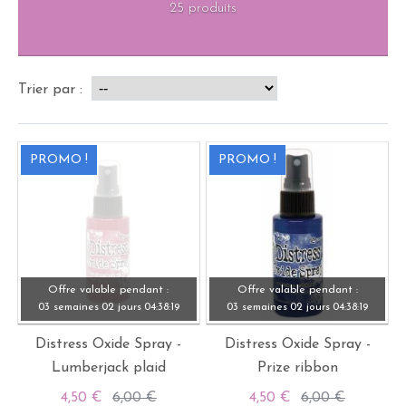
25 produits
Trier par :
PROMO !
PROMO !
Offre valable pendant :
Offre valable pendant :
03 semaines
02 jours
04:
38:
19
03 semaines
02 jours
04:
38:
19
Distress Oxide Spray -
Distress Oxide Spray -
Lumberjack plaid
Prize ribbon
4,50 €
6,00 €
4,50 €
6,00 €