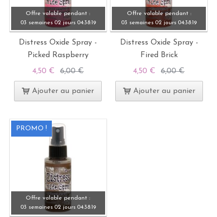
Offre valable pendant :
Offre valable pendant :
03 semaines
02 jours
04:
38:
19
03 semaines
02 jours
04:
38:
19
Distress Oxide Spray -
Distress Oxide Spray -
Picked Raspberry
Fired Brick
4,50 €
6,00 €
4,50 €
6,00 €
Ajouter au panier
Ajouter au panier
PROMO !
Offre valable pendant :
03 semaines
02 jours
04:
38:
19