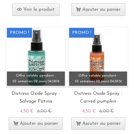
Voir le produit
Ajouter au panier
PROMO !
PROMO !
Offre valable pendant :
Offre valable pendant :
03 semaines
02 jours
04:
38:
19
03 semaines
02 jours
04:
38:
19
Distress Oxide Spray -
Distress Oxide Spray -
Salvage Patina
Carved pumpkin
4,50 €
6,00 €
4,50 €
6,00 €
Ajouter au panier
Ajouter au panier