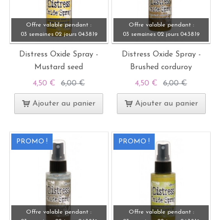
Offre valable pendant :
Offre valable pendant :
03 semaines
02 jours
04:
38:
19
03 semaines
02 jours
04:
38:
19
Distress Oxide Spray -
Distress Oxide Spray -
Mustard seed
Brushed corduroy
4,50 €
6,00 €
4,50 €
6,00 €
Ajouter au panier
Ajouter au panier
PROMO !
PROMO !
Offre valable pendant :
Offre valable pendant :