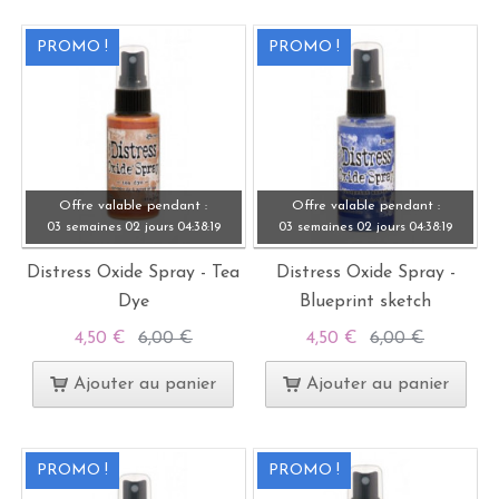
PROMO !
PROMO !
Offre valable pendant :
Offre valable pendant :
03 semaines
02 jours
04:
38:
19
03 semaines
02 jours
04:
38:
19
Distress Oxide Spray - Tea
Distress Oxide Spray -
Dye
Blueprint sketch
4,50 €
6,00 €
4,50 €
6,00 €
Ajouter au panier
Ajouter au panier
PROMO !
PROMO !