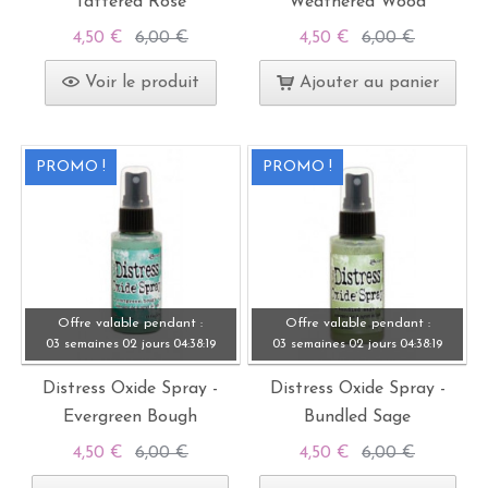
Tattered Rose
Weathered Wood
4,50 €
6,00 €
4,50 €
6,00 €
Voir le produit
Ajouter au panier
PROMO !
PROMO !
Offre valable pendant :
Offre valable pendant :
03 semaines
02 jours
04:
38:
19
03 semaines
02 jours
04:
38:
19
Distress Oxide Spray -
Distress Oxide Spray -
Evergreen Bough
Bundled Sage
4,50 €
6,00 €
4,50 €
6,00 €