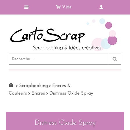
Vide
Le Blog
>
Scrapbooking
>
Encres &
Couleurs
>
Encres
>
Distress Oxide Spray
Distress Oxide Spray