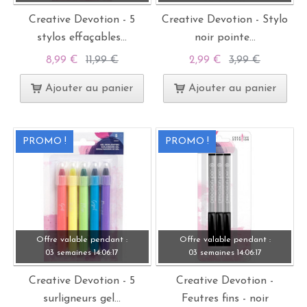
Creative Devotion - 5
Creative Devotion - Stylo
stylos effaçables...
noir pointe...
8,99 €
11,99 €
2,99 €
3,99 €
Ajouter au panier
Ajouter au panier
PROMO !
PROMO !
Offre valable pendant :
Offre valable pendant :
03 semaines
14:
06:
15
03 semaines
14:
06:
15
Creative Devotion - 5
Creative Devotion -
surligneurs gel...
Feutres fins - noir