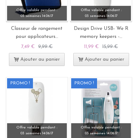
Offre valable pendant :
Offre valable pendant :
03 semaines
14:
06:
15
03 semaines
14:
06:
15
Classeur de rangement
Design Drive USB- We R
pour applicateurs...
memory keepers -...
7,49 €
9,99 €
11,99 €
15,99 €
Ajouter au panier
Ajouter au panier
PROMO !
PROMO !
Offre valable pendant :
Offre valable pendant :
03 semaines
14:
06:
15
03 semaines
14:
06:
15