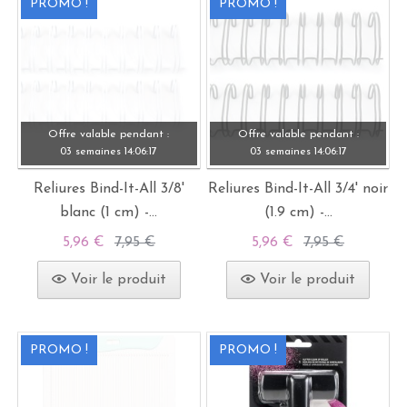
PROMO !
PROMO !
Offre valable pendant :
Offre valable pendant :
03 semaines
14:
06:
15
03 semaines
14:
06:
15
Reliures Bind-It-All 3/8'
Reliures Bind-It-All 3/4' noir
blanc (1 cm) -...
(1.9 cm) -...
5,96 €
7,95 €
5,96 €
7,95 €
Voir le produit
Voir le produit
PROMO !
PROMO !