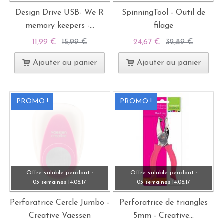
Design Drive USB- We R
SpinningTool - Outil de
memory keepers -...
filage
11,99 €
15,99 €
24,67 €
32,89 €
Ajouter au panier
Ajouter au panier
PROMO !
PROMO !
Offre valable pendant :
Offre valable pendant :
03 semaines
14:
06:
15
03 semaines
14:
06:
15
Perforatrice Cercle Jumbo -
Perforatrice de triangles
Creative Vaessen
5mm - Creative...