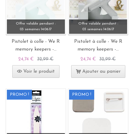
Offre valable pendant :
Offre valable pendant :
03 semaines
14:
06:
15
03 semaines
14:
06:
15
Pistolet à colle - We R
Pistolet à colle - We R
memory keepers -...
memory keepers -...
24,74 €
32,99 €
24,74 €
32,99 €
Voir le produit
Ajouter au panier
PROMO !
PROMO !