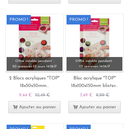
PROMO !
PROMO !
Offre valable pendant :
Offre valable pendant :
20 semaines
03 jours
14:
06:
15
03 semaines
14:
06:
15
2 Blocs acryliques "TOP"
Bloc acrylique "TOP"
18x50x50mm...
18x100x150mm blister...
9,44 €
10,49 €
7,49 €
9,99 €
Ajouter au panier
Ajouter au panier