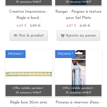
03 semaines
14:
06:
15
03 semaines
14:
06:
15
Creative Impressions -
Ranger - Peignes à texture
Règle à bord...
pour Gel Plate
4,49 €
5,99 €
4,87 €
6,49 €
Voir le produit
Ajouter au panier
PROMO !
PROMO !
Offre valable pendant :
Offre valable pendant :
03 semaines
14:
06:
15
03 semaines
14:
06:
15
Règle bois 30cm avec
Pinceau à réservoir d'eau -