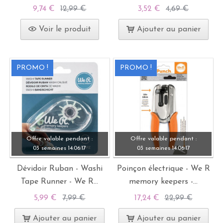
9,74 €
12,99 €
3,52 €
4,69 €
Voir le produit
Ajouter au panier
PROMO !
PROMO !
Offre valable pendant :
Offre valable pendant :
03 semaines
14:
06:
15
03 semaines
14:
06:
15
Dévidoir Ruban - Washi
Poinçon électrique - We R
Tape Runner - We R...
memory keepers -...
5,99 €
7,99 €
17,24 €
22,99 €
Ajouter au panier
Ajouter au panier