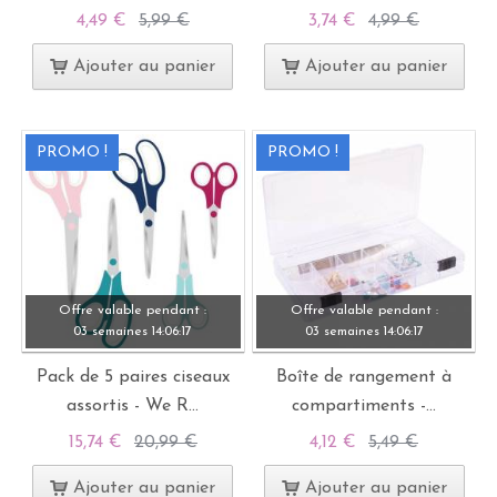
4,49 €
5,99 €
3,74 €
4,99 €
Ajouter au panier
Ajouter au panier
PROMO !
PROMO !
Offre valable pendant :
Offre valable pendant :
03 semaines
14:
06:
15
03 semaines
14:
06:
15
Pack de 5 paires ciseaux
Boîte de rangement à
assortis - We R...
compartiments -...
15,74 €
20,99 €
4,12 €
5,49 €
Ajouter au panier
Ajouter au panier