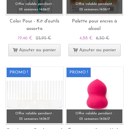
Offre valable pendant :
Offre valable pendant :
03 semaines
14:
06:
15
03 semaines
14:
06:
15
Color Pour - Kit d'outils
Palette pour encres à
assortis
alcool
19,46 €
25,95 €
4,88 €
6,50 €
Ajouter au panier
Ajouter au panier
PROMO !
PROMO !
Offre valable pendant :
Offre valable pendant :
03 semaines
14:
06:
15
03 semaines
14:
06:
15