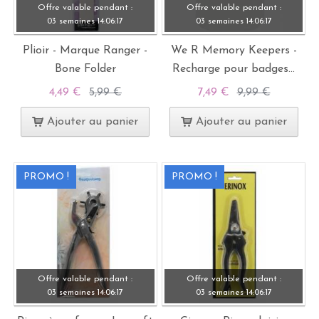
Offre valable pendant :
Offre valable pendant :
03 semaines
14:
06:
15
03 semaines
14:
06:
15
Plioir - Marque Ranger -
We R Memory Keepers -
Bone Folder
Recharge pour badges...
4,49 €
5,99 €
7,49 €
9,99 €
Ajouter au panier
Ajouter au panier
PROMO !
PROMO !
Offre valable pendant :
Offre valable pendant :
03 semaines
14:
06:
15
03 semaines
14:
06:
15