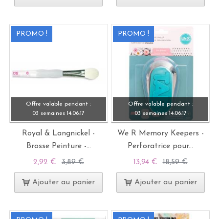
PROMO !
PROMO !
Offre valable pendant :
Offre valable pendant :
03 semaines
14:
06:
15
03 semaines
14:
06:
15
Royal & Langnickel -
We R Memory Keepers -
Brosse Peinture -...
Perforatrice pour...
2,92 €
3,89 €
13,94 €
18,59 €
Ajouter au panier
Ajouter au panier