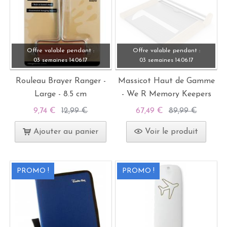
Offre valable pendant :
Offre valable pendant :
03 semaines
14:
06:
15
03 semaines
14:
06:
15
Rouleau Brayer Ranger -
Massicot Haut de Gamme
Large - 8.5 cm
- We R Memory Keepers
9,74 €
12,99 €
67,49 €
89,99 €
Ajouter au panier
Voir le produit
PROMO !
PROMO !