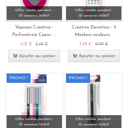
Offre valable pendant :
Offre valable pendant :
03 semaines
14:
06:
15
03 semaines
14:
06:
15
Vaessen Creative -
Creative Devotion - 5
Perforatrice Coeur -...
Markers couleurs...
4,12 €
5,49 €
7,49 €
9,99 €
Ajouter au panier
Ajouter au panier
PROMO !
PROMO !
Offre valable pendant :
Offre valable pendant :
03 semaines
14:
06:
15
03 semaines
14:
06:
15