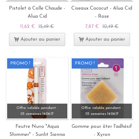
Pistolet à Colle Chaude -
Ciseaux Cococut - Alua Cid
Alua Cid
- Rose
11,62 €
15,49 €
7,87 €
10,49 €
Ajouter au panier
Ajouter au panier
PROMO !
PROMO !
Offre valable pendant :
Offre valable pendant :
03 semaines
14:
06:
15
03 semaines
14:
06:
15
Feutre Nuvo "Aqua
Gomme pour ôter l'adhésif
Shimmer" - Sunlit Sienna
- Xyron