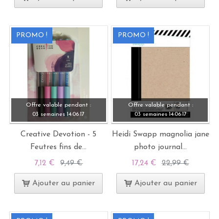
PROMO !
PROMO !
Offre valable pendant :
Offre valable pendant :
03 semaines
14:
06:
15
03 semaines
14:
06:
15
Creative Devotion - 5
Heidi Swapp magnolia jane
Feutres fins de...
photo journal...
7,12 €
9,49 €
17,24 €
22,99 €
Ajouter au panier
Ajouter au panier