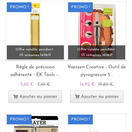
PROMO !
PROMO !
Offre valable pendant :
Offre valable pendant :
03 semaines
14:
06:
15
03 semaines
14:
06:
15
Régle de précision
Vaessen Creative - Outil de
adhérente - EK Tools -...
pyrogravure 5...
5,62 €
7,49 €
14,92 €
19,89 €
Ajouter au panier
Ajouter au panier
PROMO !
PROMO !