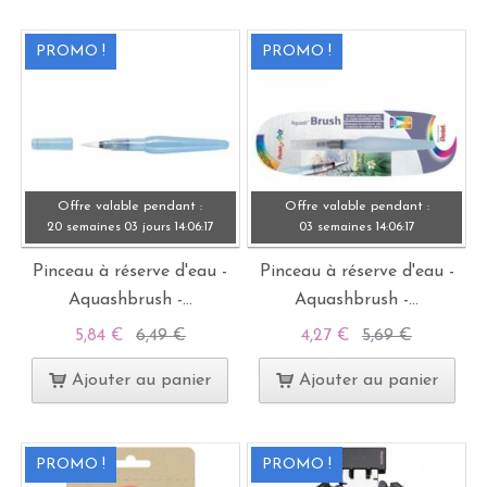
PROMO !
PROMO !
Offre valable pendant :
Offre valable pendant :
20 semaines
03 jours
14:
06:
15
03 semaines
14:
06:
15
Pinceau à réserve d'eau -
Pinceau à réserve d'eau -
Aquashbrush -...
Aquashbrush -...
5,84 €
6,49 €
4,27 €
5,69 €
Ajouter au panier
Ajouter au panier
PROMO !
PROMO !