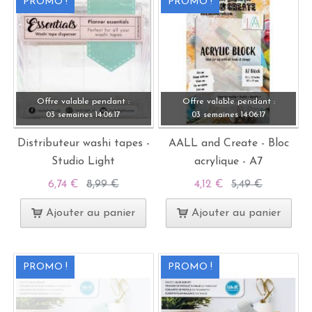
PROMO !
PROMO !
Offre valable pendant :
Offre valable pendant :
03 semaines
14:
06:
15
03 semaines
14:
06:
15
Distributeur washi tapes -
AALL and Create - Bloc
Studio Light
acrylique - A7
6,74 €
8,99 €
4,12 €
5,49 €
Ajouter au panier
Ajouter au panier
PROMO !
PROMO !