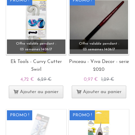
PROMO !
PROMO !
Offre valable pendant :
Offre valable pendant :
03 semaines
14:
06:
15
03 semaines
14:
06:
15
Ek Tools - Curvy Cutter
Pinceau - Viva Decor - serie
Swirl
2020
4,72 €
6,29 €
0,97 €
1,29 €
Ajouter au panier
Ajouter au panier
PROMO !
PROMO !