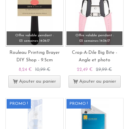
Offre valable pendant :
Offre valable pendant :
03 semaines
14:
06:
15
03 semaines
14:
06:
15
Rouleau Printing Brayer
Crop-A-Dile Big Bite -
DIY Shop - 9.5cm
Angle et photo
8,24 €
10,99 €
22,49 €
29,99 €
Ajouter au panier
Ajouter au panier
PROMO !
PROMO !