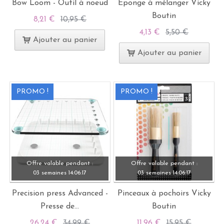
Bow Loom - Outil à noeud
Éponge à mélanger Vicky
Boutin
8,21 €
10,95 €
4,13 €
5,50 €
Ajouter au panier
Ajouter au panier
PROMO !
PROMO !
Offre valable pendant :
Offre valable pendant :
03 semaines
14:
06:
15
03 semaines
14:
06:
15
Precision press Advanced -
Pinceaux à pochoirs Vicky
Presse de...
Boutin
26,24 €
34,99 €
11,96 €
15,95 €