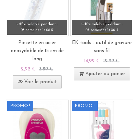
Offre valable pendant :
Offre valable pendant :
03 semaines
14:
06:
15
03 semaines
14:
06:
15
Pincette en acier
EK tools - outil de gravure
onoxydable de 15 cm de
sans fil
long
14,99 €
19,99 €
2,92 €
3,89 €
Ajouter au panier
Voir le produit
PROMO !
PROMO !