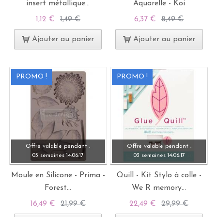
insert métallique...
Aquarelle - Koi
1,12 €
1,49 €
6,37 €
8,49 €
Ajouter au panier
Ajouter au panier
PROMO !
PROMO !
Offre valable pendant :
Offre valable pendant :
03 semaines
14:
06:
15
03 semaines
14:
06:
15
Moule en Silicone - Prima -
Quill - Kit Stylo à colle -
Forest...
We R memory...
16,49 €
21,99 €
22,49 €
29,99 €