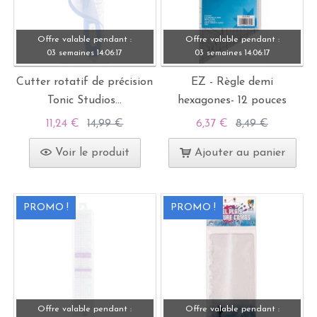
Offre valable pendant :
Offre valable pendant :
03 semaines
14:
06:
15
03 semaines
14:
06:
15
Cutter rotatif de précision
EZ - Règle demi
Tonic Studios...
hexagones- 12 pouces
11,24 €
14,99 €
6,37 €
8,49 €
Voir le produit
Ajouter au panier
PROMO !
PROMO !
Offre valable pendant :
Offre valable pendant :