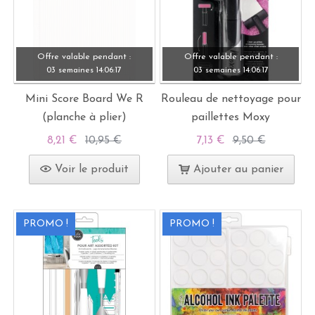
Offre valable pendant :
Offre valable pendant :
03 semaines
14:
06:
15
03 semaines
14:
06:
15
Mini Score Board We R
Rouleau de nettoyage pour
(planche à plier)
paillettes Moxy
8,21 €
10,95 €
7,13 €
9,50 €
Voir le produit
Ajouter au panier
PROMO !
PROMO !