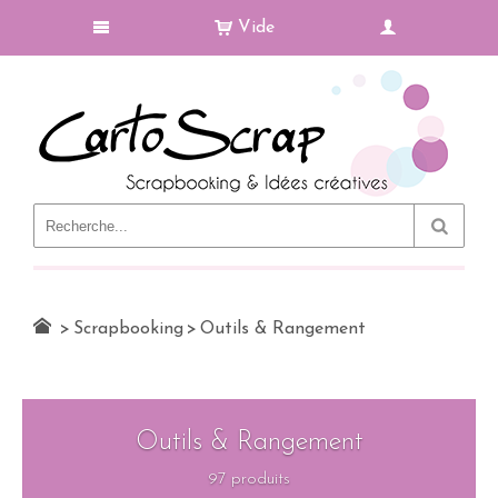
Vide
Le Blog
>
Scrapbooking
>
Outils & Rangement
Outils & Rangement
97 produits