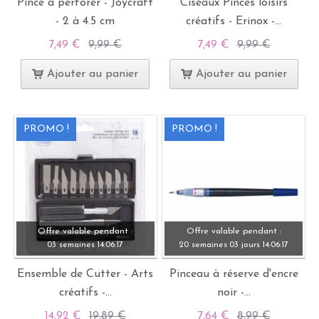
Pince à perforer - Joycraft
Ciseaux Pinces loisirs
- 2 à 4.5 cm
créatifs - Erinox -...
7,49 €
9,99 €
7,49 €
9,99 €
Ajouter au panier
Ajouter au panier
PROMO !
PROMO !
Offre valable pendant :
Offre valable pendant :
03 semaines
14:
06:
15
20 semaines
03 jours
14:
06:
15
Ensemble de Cutter - Arts
Pinceau à réserve d'encre
créatifs -...
noir -...
14,92 €
19,89 €
7,64 €
8,99 €