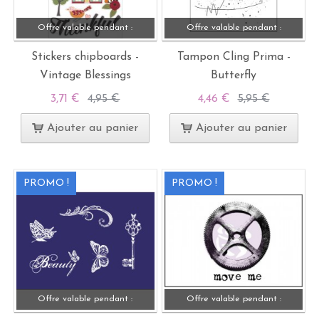
Offre valable pendant :
Offre valable pendant :
Stickers chipboards -
Tampon Cling Prima -
Vintage Blessings
Butterfly
3,71 €
4,95 €
4,46 €
5,95 €
Ajouter au panier
Ajouter au panier
PROMO !
PROMO !
Offre valable pendant :
Offre valable pendant :