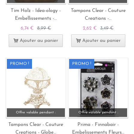
Tim Holz - Idea-ology -
Tampons Clear - Couture
Embellissements -...
Creations -...
6,74 €
8,99 €
2,62 €
3,49 €
Ajouter au panier
Ajouter au panier
PROMO !
PROMO !
Offre valable pendant :
Offre valable pendant :
Tampons Clear - Couture
Prima - Finnabair -
Creations - Globe...
Embelissements Fleurs...