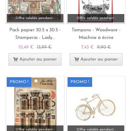
Offre valable pendant :
Offre valable pendant :
Pack papier 30.5 x 30.5 -
Tampons - Woodware -
Stamperia - Lady...
Machine à écrire
10,49 €
13,99 €
7,43 €
9,90 €
Ajouter au panier
Ajouter au panier
PROMO !
PROMO !
Offre valable pendant :
Offre valable pendant :