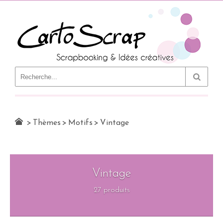
Le Blog
>
Thèmes
>
Motifs
>
Vintage
Vintage
27 produits