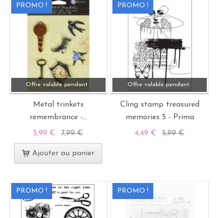
PROMO !
PROMO !
Offre valable pendant :
Offre valable pendant :
Metal trinkets
Cling stamp treasured
remembrance -...
memories 5 - Prima
5,99 €
7,99 €
4,49 €
5,99 €
Ajouter au panier
PROMO !
PROMO !