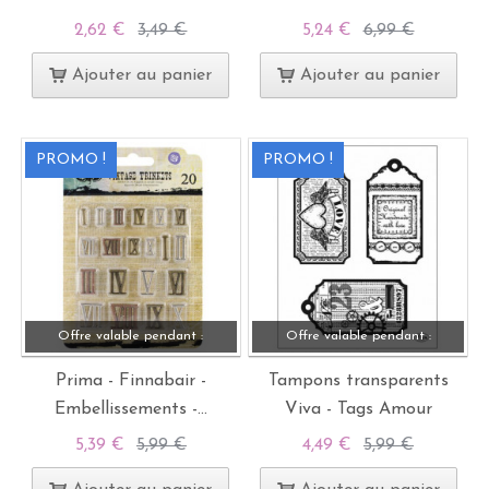
2,62 €
3,49 €
5,24 €
6,99 €
Ajouter au panier
Ajouter au panier
PROMO !
PROMO !
Offre valable pendant :
Offre valable pendant :
Prima - Finnabair -
Tampons transparents
Embellissements -...
Viva - Tags Amour
5,39 €
5,99 €
4,49 €
5,99 €