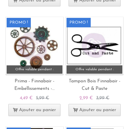
Ajouter au panier
Ajouter au panier
PROMO !
PROMO !
Offre valable pendant :
Offre valable pendant :
Prima - Finnabair -
Tampon Bois Finnabair -
Embellissements -...
Cut & Paste
4,49 €
5,99 €
2,99 €
3,99 €
Ajouter au panier
Ajouter au panier