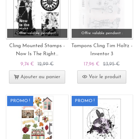
Offre valable pendant :
Offre valable pendant :
Cling Mounted Stamps -
Tampons Cling Tim Holtz -
Now Is The Right...
Inventor 3
9,74 €
12,99 €
17,96 €
23,95 €
Ajouter au panier
Voir le produit
PROMO !
PROMO !