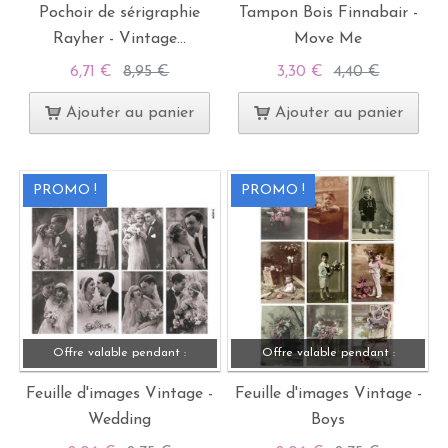
Pochoir de sérigraphie
Tampon Bois Finnabair -
Rayher - Vintage...
Move Me
6,71 €
8,95 €
3,30 €
4,40 €
Ajouter au panier
Ajouter au panier
PROMO !
PROMO !
Offre valable pendant :
Offre valable pendant :
Feuille d'images Vintage -
Feuille d'images Vintage -
Wedding
Boys