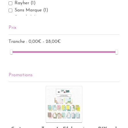
Rayher
(1)
Sans Marque
(1)
Scotch
(2)
Scrapbook Adhesives
(11)
Prix
Supertite Adhesives
(2)
Tonic Studio
(2)
Tranche :
0,00€ - 28,00€
Vaessen Creative
(2)
We R Memory Keepers
(3)
Xyron
(1)
Promotions