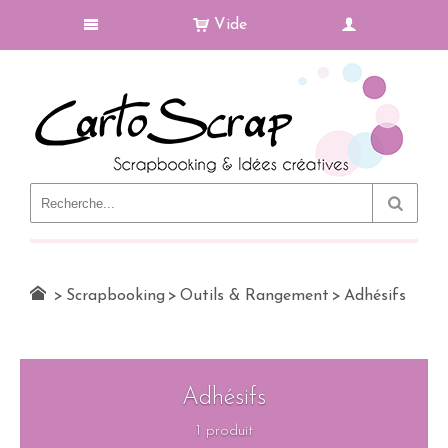
Vide
Le Blog
>
Scrapbooking
>
Outils & Rangement
>
Adhésifs
Adhésifs
1 produit