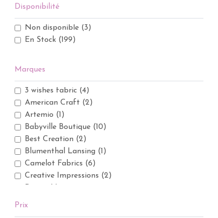
Disponibilité
Non disponible
(3)
En Stock
(199)
Marques
3 wishes fabric
(4)
American Craft
(2)
Artemio
(1)
Babyville Boutique
(10)
Best Creation
(2)
Blumenthal Lansing
(1)
Camelot Fabrics
(6)
Creative Impressions
(2)
Darice
(1)
DoCrafts
(2)
Prix
Doodlebug Design
(5)