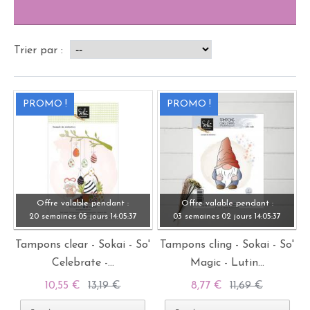
Trier par :
PROMO !
PROMO !
Offre valable pendant :
Offre valable pendant :
20 semaines
05 jours
14:
05:
37
03 semaines
02 jours
14:
05:
37
Tampons clear - Sokai - So'
Tampons cling - Sokai - So'
Celebrate -...
Magic - Lutin...
10,55 €
13,19 €
8,77 €
11,69 €