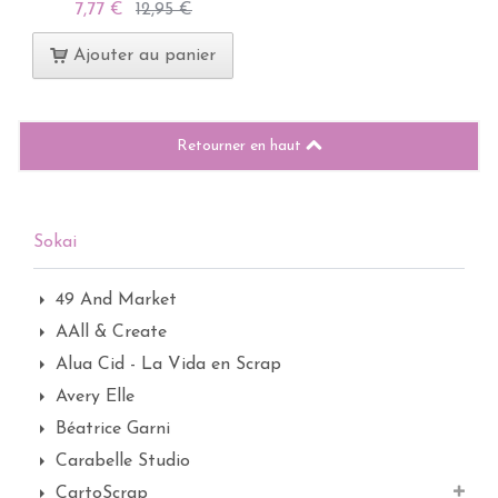
7,77 €
12,95 €
Ajouter au panier
Retourner en haut
Sokai
49 And Market
AAll & Create
Alua Cid - La Vida en Scrap
Avery Elle
Béatrice Garni
Carabelle Studio
CartoScrap