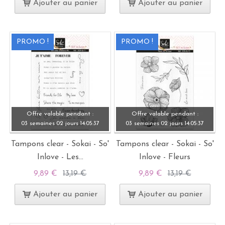
Ajouter au panier
Ajouter au panier
PROMO !
PROMO !
Offre valable pendant :
Offre valable pendant :
03 semaines
02 jours
14:
05:
37
03 semaines
02 jours
14:
05:
37
Tampons clear - Sokai - So'
Tampons clear - Sokai - So'
Inlove - Les...
Inlove - Fleurs
9,89 €
13,19 €
9,89 €
13,19 €
Ajouter au panier
Ajouter au panier