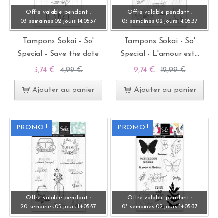
Offre valable pendant :
Offre valable pendant :
03 semaines
02 jours
14:
05:
37
03 semaines
02 jours
14:
05:
37
Tampons Sokai - So'
Tampons Sokai - So'
Special - Save the date
Special - L'amour est...
3,74 €
4,99 €
9,74 €
12,99 €
Ajouter au panier
Ajouter au panier
PROMO !
PROMO !
Offre valable pendant :
Offre valable pendant :
20 semaines
05 jours
14:
05:
37
03 semaines
02 jours
14:
05:
37