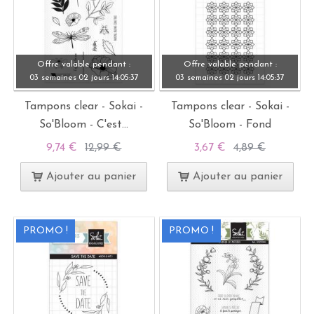
Offre valable pendant :
Offre valable pendant :
03 semaines
02 jours
14:
05:
37
03 semaines
02 jours
14:
05:
37
Tampons clear - Sokai -
Tampons clear - Sokai -
So'Bloom - C'est...
So'Bloom - Fond
9,74 €
12,99 €
3,67 €
4,89 €
Ajouter au panier
Ajouter au panier
PROMO !
PROMO !