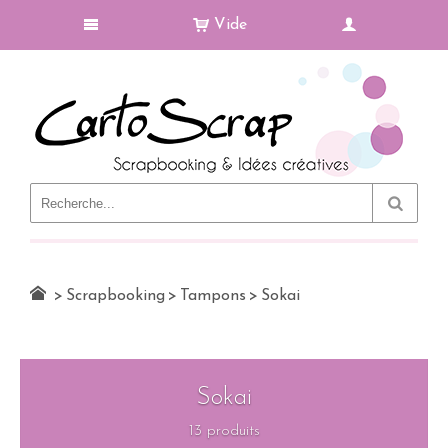
Vide
Le Blog
>
Scrapbooking
>
Tampons
>
Sokai
Sokai
13 produits