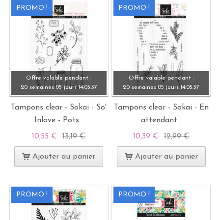
PROMO !
PROMO !
Offre valable pendant :
Offre valable pendant :
20 semaines
05 jours
14:
05:
37
20 semaines
05 jours
14:
05:
37
Tampons clear - Sokai - So'
Tampons clear - Sokai - En
Inlove - Pots...
attendant...
10,55 €
13,19 €
10,39 €
12,99 €
Ajouter au panier
Ajouter au panier
PROMO !
PROMO !