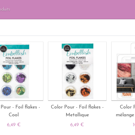
oduits
Pour - Foil flakes -
Color Pour - Foil flakes -
Color 
Cool
Metallique
mélange d
6,49 €
6,49 €