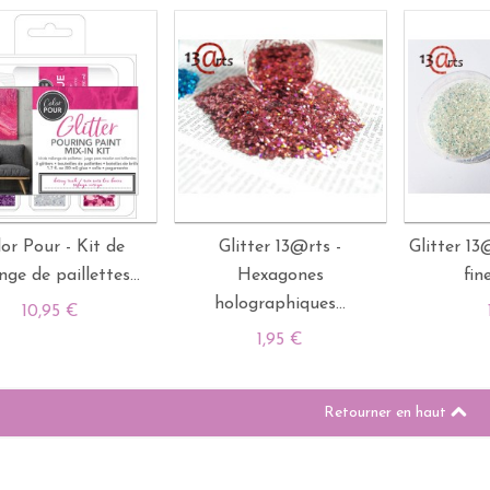
or Pour - Kit de
Glitter 13@rts -
Glitter 13
ge de paillettes...
Hexagones
fin
holographiques...
10,95 €
1,95 €
Retourner en haut