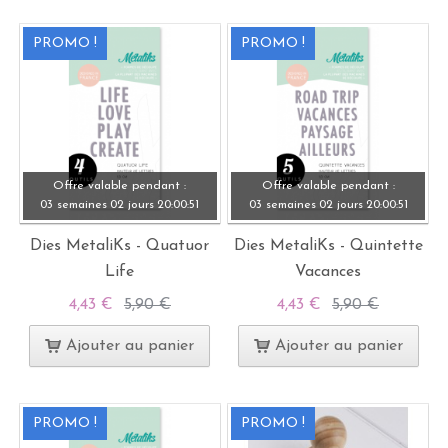
PROMO !
PROMO !
Offre valable pendant :
Offre valable pendant :
03 semaines
02 jours
20:
00:
49
03 semaines
02 jours
20:
00:
49
Dies MetaliKs - Quatuor
Dies MetaliKs - Quintette
Life
Vacances
4,43 €
5,90 €
4,43 €
5,90 €
Ajouter au panier
Ajouter au panier
PROMO !
PROMO !