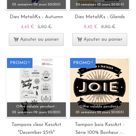
03 semaines
02 jours
20:
00:
49
20 semaines
05 jours
20:
00:
49
Dies MetaliKs - Autumn
Dies MetaliKs - Glands
4,43 €
5,90 €
8,42 €
9,90 €
Ajouter au panier
Ajouter au panier
PROMO !
PROMO !
Offre valable pendant :
Offre valable pendant :
03 semaines
02 jours
20:
00:
49
03 semaines
02 jours
20:
00:
49
Tampons clear KesiArt
Tampon bois KesiArt -
"December 25th"
Série 100% Bonheur -...