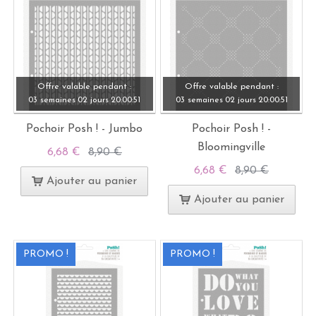
Offre valable pendant :
Offre valable pendant :
03 semaines
02 jours
20:
00:
49
03 semaines
02 jours
20:
00:
49
Pochoir Posh ! - Jumbo
Pochoir Posh ! -
Bloomingville
6,68 €
8,90 €
6,68 €
8,90 €
Ajouter au panier
Ajouter au panier
PROMO !
PROMO !