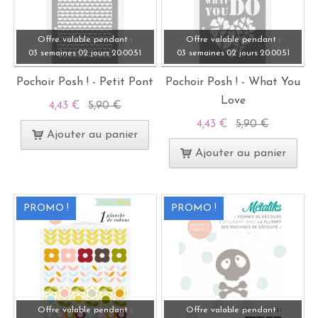
Offre valable pendant :
Offre valable pendant :
03 semaines
02 jours
20:
00:
49
03 semaines
02 jours
20:
00:
49
Pochoir Posh ! - Petit Pont
Pochoir Posh ! - What You
Love
4,43 €
5,90 €
4,43 €
5,90 €
Ajouter au panier
Ajouter au panier
PROMO !
PROMO !
Offre valable pendant :
Offre valable pendant :