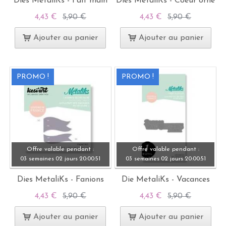
Dies MetaliKs - Fait main
Dies MetaliKs - Coeur orné
4,43 €
5,90 €
4,43 €
5,90 €
Ajouter au panier
Ajouter au panier
PROMO !
PROMO !
Offre valable pendant :
Offre valable pendant :
03 semaines
02 jours
20:
00:
49
03 semaines
02 jours
20:
00:
49
Dies MetaliKs - Fanions
Die MetaliKs - Vacances
4,43 €
5,90 €
4,43 €
5,90 €
Ajouter au panier
Ajouter au panier