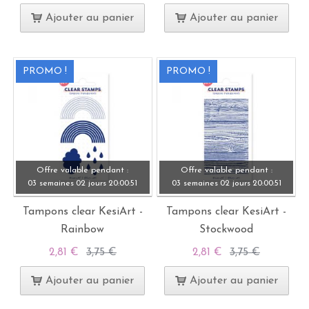
Ajouter au panier
Ajouter au panier
PROMO !
PROMO !
Offre valable pendant :
Offre valable pendant :
03 semaines
02 jours
20:
00:
49
03 semaines
02 jours
20:
00:
49
Tampons clear KesiArt -
Tampons clear KesiArt -
Rainbow
Stockwood
2,81 €
3,75 €
2,81 €
3,75 €
Ajouter au panier
Ajouter au panier