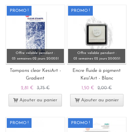
PROMO !
PROMO !
Offre valable pendant :
Offre valable pendant :
03 semaines
02 jours
20:
00:
49
03 semaines
02 jours
20:
00:
49
Tampons clear KesiArt -
Encre fluide à pigment
Gradient
Kesi'Art - Blanc
2,81 €
3,75 €
1,50 €
2,00 €
Ajouter au panier
Ajouter au panier
PROMO !
PROMO !