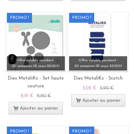
PROMO !
PROMO !
Offre valable pendant :
Offre valable pendant :
20 semaines
05 jours
20:
00:
49
20 semaines
05 jours
20:
00:
49
Dies MetaliKs - Set haute
Dies MetaliKs - Scotch
couture
5,02 €
5,90 €
8,91 €
9,90 €
Ajouter au panier
Ajouter au panier
PROMO !
PROMO !