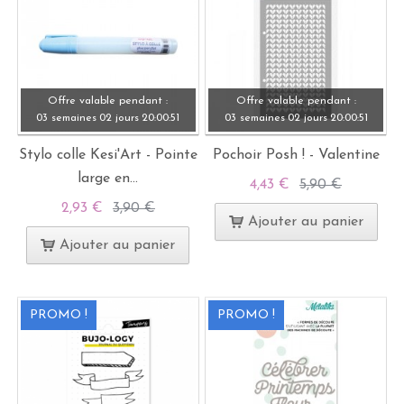
Offre valable pendant :
Offre valable pendant :
03 semaines
02 jours
20:
00:
49
03 semaines
02 jours
20:
00:
49
Stylo colle Kesi'Art - Pointe
Pochoir Posh ! - Valentine
large en...
4,43 €
5,90 €
2,93 €
3,90 €
Ajouter au panier
Ajouter au panier
PROMO !
PROMO !