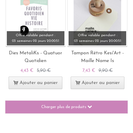
Offre valable pendant :
Offre valable pendant :
03 semaines
02 jours
20:
00:
49
03 semaines
02 jours
20:
00:
49
Dies MetaliKs - Quatuor
Tampon Rétro Kesi'Art -
Quotidien
Maille Name Is
4,43 €
5,90 €
7,43 €
9,90 €
Ajouter au panier
Ajouter au panier
Charger plus de produits