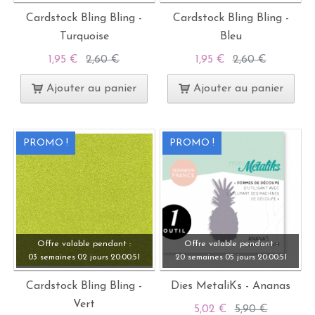
Cardstock Bling Bling -
Cardstock Bling Bling -
Turquoise
Bleu
1,95 €
2,60 €
1,95 €
2,60 €
Ajouter au panier
Ajouter au panier
PROMO !
PROMO !
Offre valable pendant :
Offre valable pendant :
03 semaines
02 jours
20:
00:
49
20 semaines
05 jours
20:
00:
49
Cardstock Bling Bling -
Dies MetaliKs - Ananas
Vert
5,02 €
5,90 €