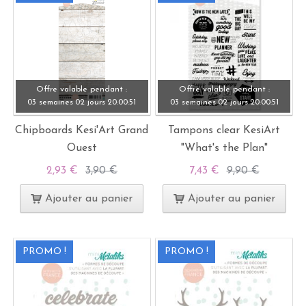
Offre valable pendant :
Offre valable pendant :
03 semaines
02 jours
20:
00:
49
03 semaines
02 jours
20:
00:
49
Chipboards Kesi'Art Grand
Tampons clear KesiArt
Ouest
"What's the Plan"
2,93 €
3,90 €
7,43 €
9,90 €
Ajouter au panier
Ajouter au panier
PROMO !
PROMO !