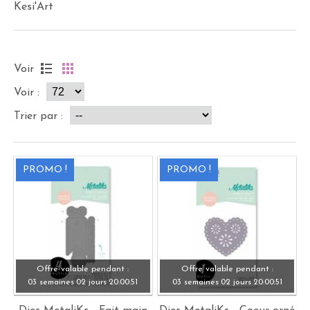
Kesi'Art
Voir
Voir :
Trier par :
PROMO !
PROMO !
Offre valable pendant :
Offre valable pendant :
03 semaines
02 jours
20:
00:
49
03 semaines
02 jours
20:
00:
49