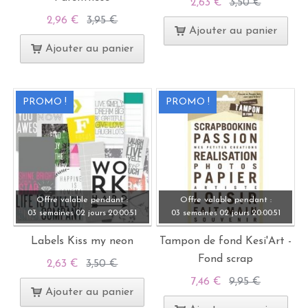
2,63 €
3,50 €
2,96 €
3,95 €
Ajouter au panier
Ajouter au panier
PROMO !
PROMO !
Offre valable pendant :
Offre valable pendant :
03 semaines
02 jours
20:
00:
49
03 semaines
02 jours
20:
00:
49
Labels Kiss my neon
Tampon de fond Kesi'Art -
Fond scrap
2,63 €
3,50 €
7,46 €
9,95 €
Ajouter au panier