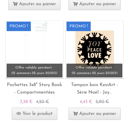
Ajouter au panier
Ajouter au panier
PROMO !
PROMO !
Offre valable pendant :
Offre valable pendant :
03 semaines
02 jours
20:
00:
49
03 semaines
02 jours
20:
00:
49
Pochettes 3x8" Story Book
Tampon bois KesiArt -
- Compartimentées
Série Noël - Joy...
3,38 €
4,50 €
4,43 €
5,90 €
Voir le produit
Ajouter au panier