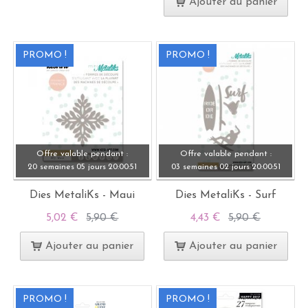
Ajouter au panier
PROMO !
PROMO !
Offre valable pendant :
Offre valable pendant :
20 semaines
05 jours
20:
00:
49
03 semaines
02 jours
20:
00:
49
Dies MetaliKs - Maui
Dies MetaliKs - Surf
5,02 €
5,90 €
4,43 €
5,90 €
Ajouter au panier
Ajouter au panier
PROMO !
PROMO !