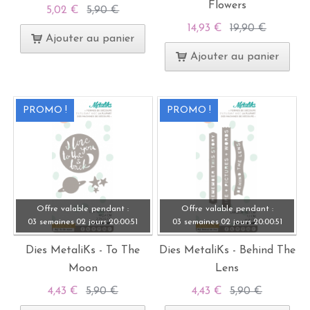
Flowers
5,02 €
5,90 €
14,93 €
19,90 €
Ajouter au panier
Ajouter au panier
PROMO !
PROMO !
Offre valable pendant :
Offre valable pendant :
03 semaines
02 jours
20:
00:
49
03 semaines
02 jours
20:
00:
49
Dies MetaliKs - To The
Dies MetaliKs - Behind The
Moon
Lens
4,43 €
5,90 €
4,43 €
5,90 €