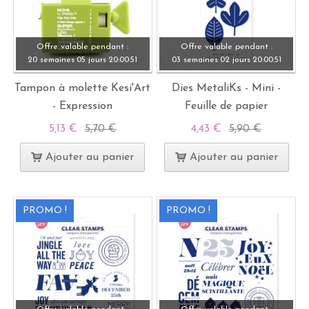
Offre valable pendant :
Offre valable pendant :
20 semaines
05 jours
20:
00:
49
03 semaines
02 jours
20:
00:
49
Tampon à molette Kesi'Art
Dies MetaliKs - Mini -
- Expression
Feuille de papier
5,13 €
5,70 €
4,43 €
5,90 €
Ajouter au panier
Ajouter au panier
PROMO !
PROMO !