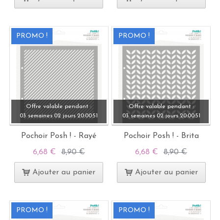
PROMO !
PROMO !
Offre valable pendant :
Offre valable pendant :
03 semaines
02 jours
20:
00:
49
03 semaines
02 jours
20:
00:
49
Pochoir Posh ! - Rayé
Pochoir Posh ! - Brita
6,68 €
8,90 €
6,68 €
8,90 €
Ajouter au panier
Ajouter au panier
PROMO !
PROMO !