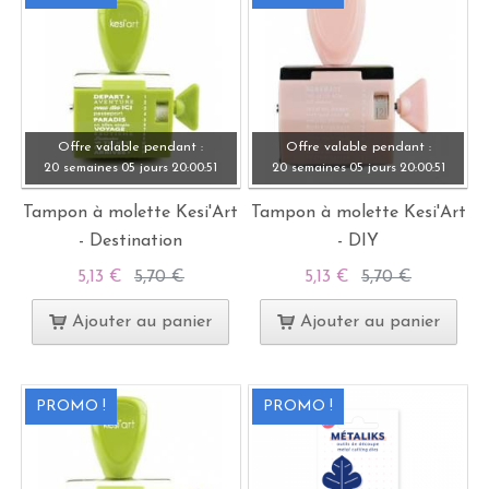
Offre valable pendant :
Offre valable pendant :
20 semaines
05 jours
20:
00:
49
20 semaines
05 jours
20:
00:
49
Tampon à molette Kesi'Art
Tampon à molette Kesi'Art
- Destination
- DIY
5,13 €
5,70 €
5,13 €
5,70 €
Ajouter au panier
Ajouter au panier
PROMO !
PROMO !