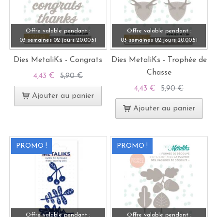
Offre valable pendant :
Offre valable pendant :
03 semaines
02 jours
20:
00:
49
03 semaines
02 jours
20:
00:
49
Dies MetaliKs - Congrats
Dies MetaliKs - Trophée de
Chasse
4,43 €
5,90 €
4,43 €
5,90 €
Ajouter au panier
Ajouter au panier
PROMO !
PROMO !
Offre valable pendant :
Offre valable pendant :