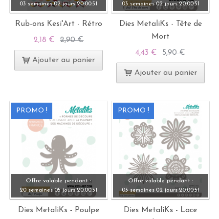
03 semaines
02 jours
20:
00:
49
03 semaines
02 jours
20:
00:
49
Rub-ons Kesi'Art - Rétro
Dies MetaliKs - Tête de
Mort
2,18 €
2,90 €
4,43 €
5,90 €
Ajouter au panier
Ajouter au panier
PROMO !
PROMO !
Offre valable pendant :
Offre valable pendant :
20 semaines
05 jours
20:
00:
49
03 semaines
02 jours
20:
00:
49
Dies MetaliKs - Poulpe
Dies MetaliKs - Lace