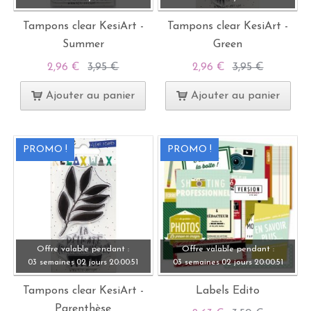
Tampons clear KesiArt -
Tampons clear KesiArt -
Summer
Green
2,96 €
3,95 €
2,96 €
3,95 €
Ajouter au panier
Ajouter au panier
PROMO !
PROMO !
Offre valable pendant :
Offre valable pendant :
03 semaines
02 jours
20:
00:
49
03 semaines
02 jours
20:
00:
49
Tampons clear KesiArt -
Labels Edito
Parenthèse