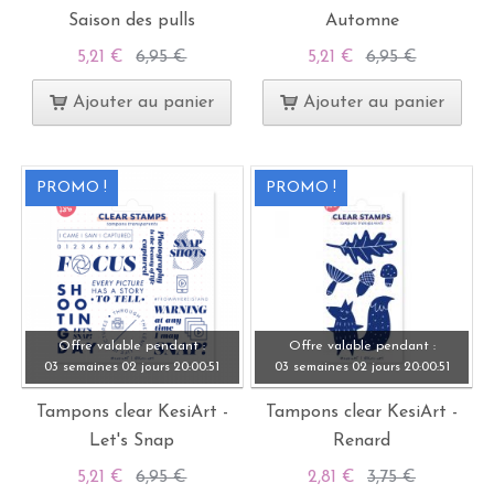
Saison des pulls
Automne
5,21 €
6,95 €
5,21 €
6,95 €
Ajouter au panier
Ajouter au panier
PROMO !
PROMO !
Offre valable pendant :
Offre valable pendant :
03 semaines
02 jours
20:
00:
49
03 semaines
02 jours
20:
00:
49
Tampons clear KesiArt -
Tampons clear KesiArt -
Let's Snap
Renard
5,21 €
6,95 €
2,81 €
3,75 €