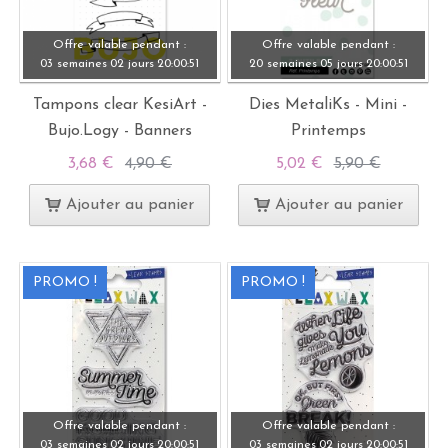
Offre valable pendant :
Offre valable pendant :
03 semaines
02 jours
20:
00:
49
20 semaines
05 jours
20:
00:
49
Tampons clear KesiArt -
Dies MetaliKs - Mini -
Bujo.Logy - Banners
Printemps
3,68 €
4,90 €
5,02 €
5,90 €
Ajouter au panier
Ajouter au panier
PROMO !
PROMO !
Offre valable pendant :
Offre valable pendant :
03 semaines
02 jours
20:
00:
49
03 semaines
02 jours
20:
00:
49