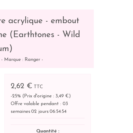
re acrylique - embout
ne (Earthtones - Wild
um)
-
Marque : Ranger
-
2,62 €
TTC
-25%
(
Prix d'origine : 3,49 €
)
Offre valable pendant :
03
semaines
02 jours
06:
54:
54
Quantité :