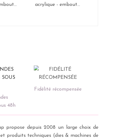
mbout...
acrylique - embout...
acrylique - embout.
Fidélité récompensée
des
ous 48h
scrap propose depuis 2008 un large choix de
s et produits techniques (dies & machines de