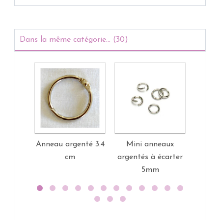
Dans la même catégorie... (30)
Anneau argenté 3.4
Mini anneaux
Anneau
cm
argentés à écarter
5mm