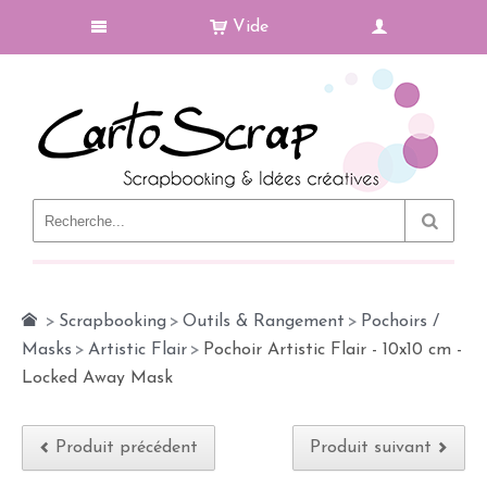
Vide
Le Blog
>
Scrapbooking
>
Outils & Rangement
>
Pochoirs /
Masks
>
Artistic Flair
>
Pochoir Artistic Flair - 10x10 cm -
Locked Away Mask
Produit précédent
Produit suivant