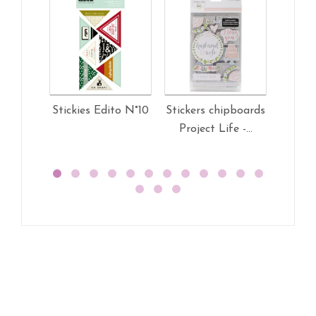
Stickies Edito N°10
Stickers chipboards
Sticke
Project Life -...
Projec