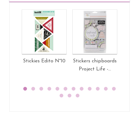
Stickies Edito N°10
Stickers chipboards
Sticke
Project Life -...
Projec