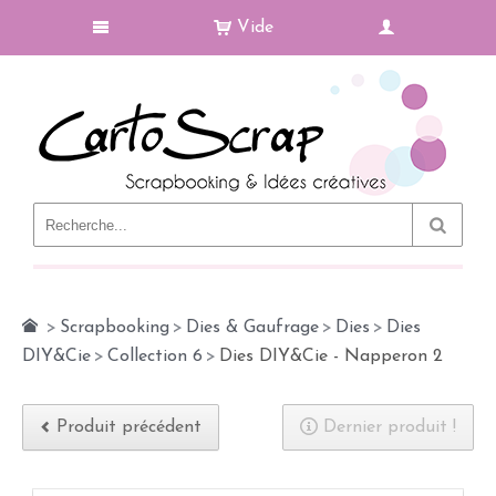
Vide
Le Blog
>
Scrapbooking
>
Dies & Gaufrage
>
Dies
>
Dies
DIY&Cie
>
Collection 6
>
Dies DIY&Cie - Napperon 2
Produit précédent
Dernier produit !