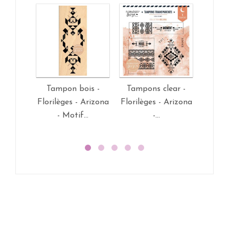
Tampon bois -
Tampons clear -
Tamp
Florilèges - Arizona
Florilèges - Arizona
Florilè
- Motif...
-...