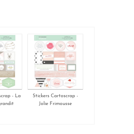
scrap - La
Stickers Cartoscrap -
Stickers Cartoscra
grandit
Jolie Frimousse
Famille Heureus