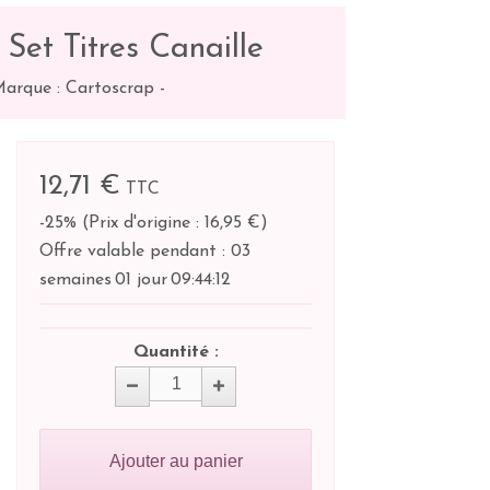
Set Titres Canaille
arque : Cartoscrap
-
12,71 €
TTC
-25%
(
Prix d'origine : 16,95 €
)
Offre valable pendant :
03
semaines
01 jour
09:
44:
11
Quantité :
Ajouter au panier