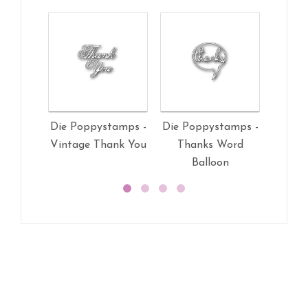
Die Poppystamps -
Die Poppystamps -
Die Po
Vintage Thank You
Thanks Word
Hear
Balloon