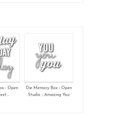
ox - Open
Die Memory Box - Open
Die Memory Box - 
est...
Studio - Amazing You
Studio - Tag You're