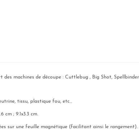
art des machines de découpe : Cuttlebug , Big Shot, Spellbind
rine, tissu, plastique fou, etc...
6 cm ; 9.1x3.3 cm.
es sur une feuille magnétique (facilitant ainsi le rangement).