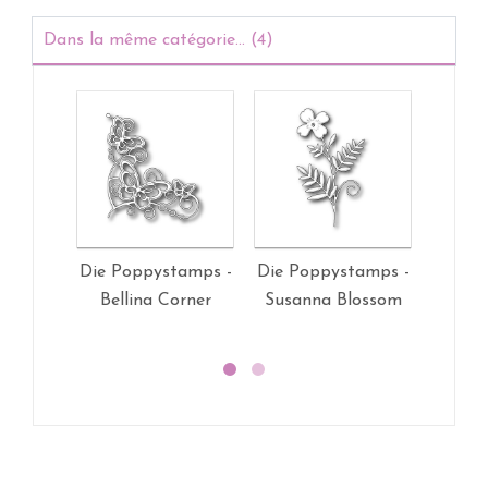
Dans la même catégorie... (4)
Die Poppystamps -
Die Poppystamps -
Die Po
Bellina Corner
Susanna Blossom
Pep