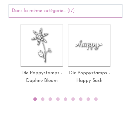
Dans la même catégorie... (17)
Die Poppystamps -
Die Poppystamps -
Die Po
Daphne Bloom
Happy Sash
Ste