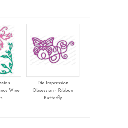
ssion
Die Impression
Die Impression
ancy Wine
Obsession - Ribbon
Obsession - Rain
rs
Butterfly
Unicorn