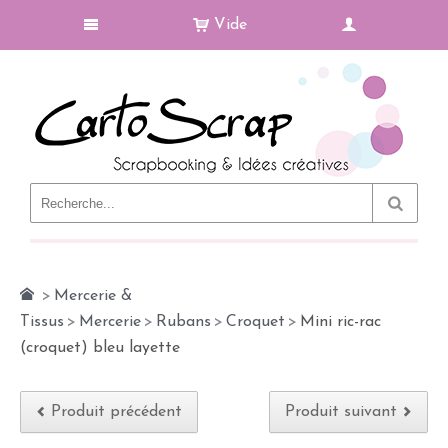
Vide
Le Blog
>
Mercerie &
Tissus
>
Mercerie
>
Rubans
>
Croquet
>
Mini ric-rac
(croquet) bleu layette
Produit précédent
Produit suivant