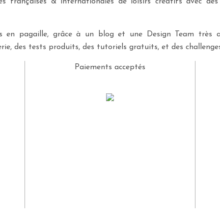
 françaises & internationales de loisirs créatifs avec des
ves en pagaille, grâce à un blog et une Design Team très a
rie, des tests produits, des tutoriels gratuits, et des challeng
Paiements acceptés