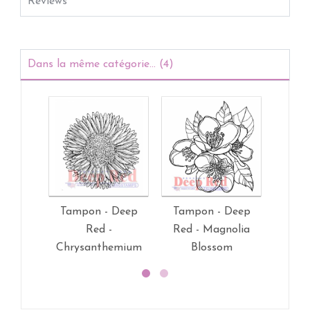
Reviews
Dans la même catégorie... (4)
Tampon - Deep
Tampon - Deep
Tamp
Red -
Red - Magnolia
Red - 
Chrysanthemium
Blossom