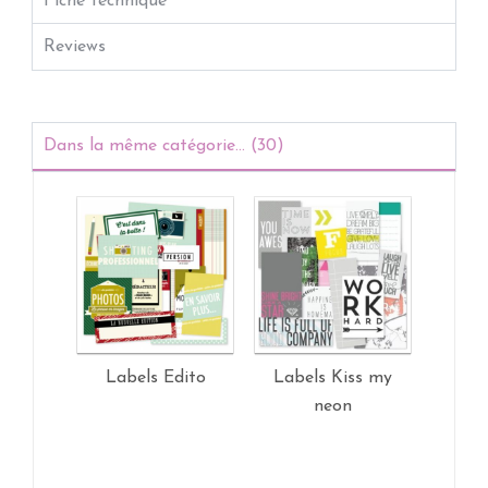
Fiche technique
Reviews
Dans la même catégorie... (30)
Labels Edito
Labels Kiss my
Die-c
neon