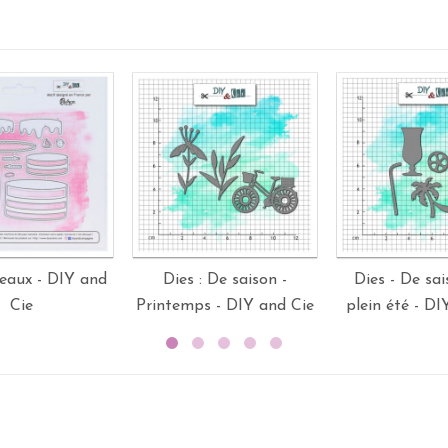
teaux - DIY and
Dies : De saison -
Dies - De sai
Cie
Printemps - DIY and Cie
plein été - DI