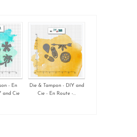
son - En
Die & Tampon - DIY and
Die DIY and Cie - Bul
Y and Cie
Cie - En Route -...
déco de Noël