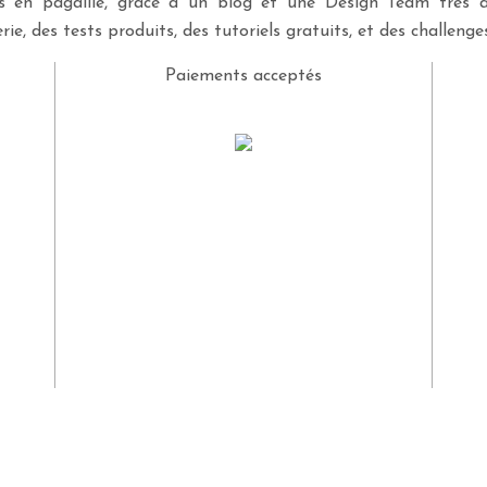
ves en pagaille, grâce à un blog et une Design Team très a
rie, des tests produits, des tutoriels gratuits, et des challeng
Paiements acceptés