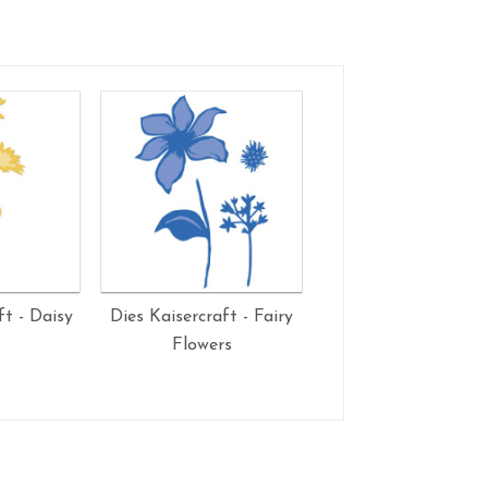
ft - Daisy
Dies Kaisercraft - Fairy
Kaisercraft - découp
Flowers
tampon Mariag