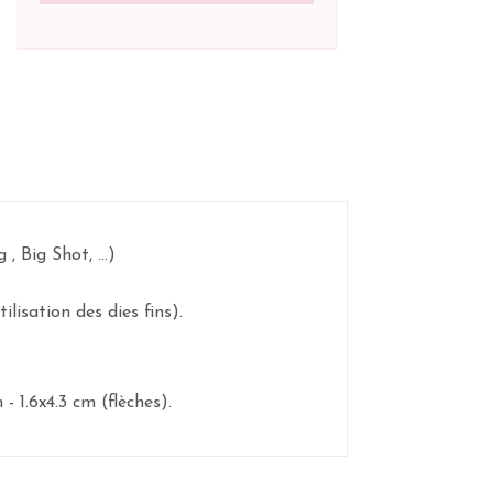
 Big Shot, ...)
lisation des dies fins).
- 1.6x4.3 cm (flèches).