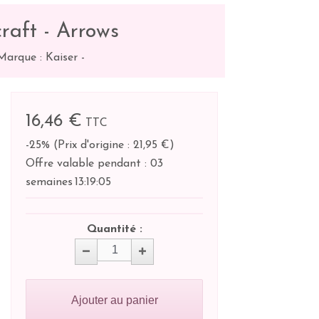
raft - Arrows
Marque : Kaiser
-
16,46 €
TTC
-25%
(
Prix d'origine : 21,95 €
)
Offre valable pendant :
03
semaines
13:
19:
04
Quantité :
Ajouter au panier