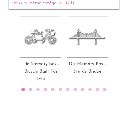
Dans la même catégorie... (24)
Die Memory Box -
Die Memory Box -
Die M
Bicycle Built For
Sturdy Bridge
Happ
Two