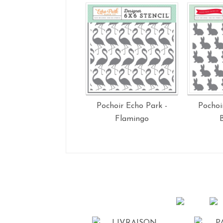
Pochoir Echo Park -
Pochoi
Flamingo