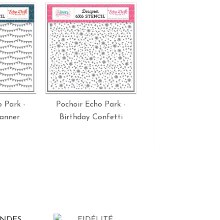
 Park -
Pochoir Echo Park -
Pochoir Echo Park
Banner
Birthday Confetti
Raindrops