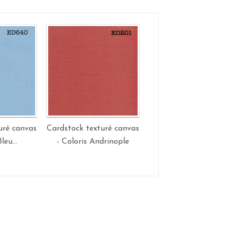
uré canvas
Cardstock texturé canvas
Cardstock texturé c
leu...
- Coloris Andrinople
- Coloris Vert ani