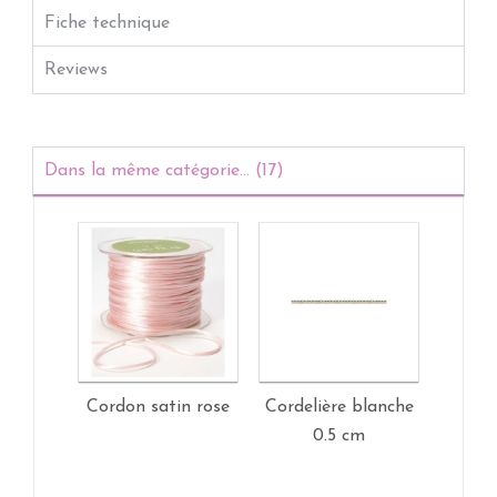
Fiche technique
Reviews
Dans la même catégorie... (17)
Cordon satin rose
Cordelière blanche
Dood
0.5 cm
Lime