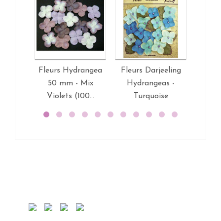
Fleurs Hydrangea
Fleurs Darjeeling
Rose
50 mm - Mix
Hydrangeas -
15mm (
Violets (100...
Turquoise