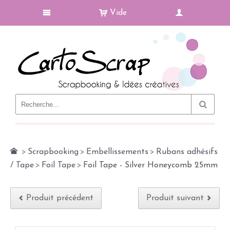
Vide
Le Blog
>
Scrapbooking
>
Embellissements
>
Rubans adhésifs
/ Tape
>
Foil Tape
>
Foil Tape - Silver Honeycomb 25mm
Produit précédent
Produit suivant