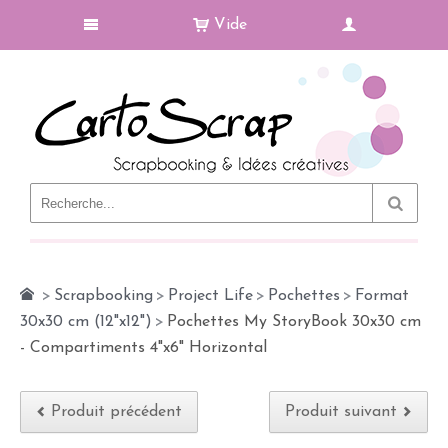
Vide
Le Blog
>
Scrapbooking
>
Project Life
>
Pochettes
>
Format
30x30 cm (12"x12")
>
Pochettes My StoryBook 30x30 cm
- Compartiments 4"x6" Horizontal
Produit précédent
Produit suivant