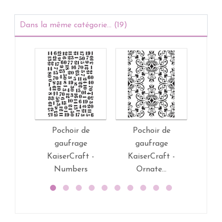
Dans la même catégorie... (19)
Pochoir de
Pochoir de
Po
gaufrage
gaufrage
g
KaiserCraft -
KaiserCraft -
Ka
Numbers
Ornate...
(g