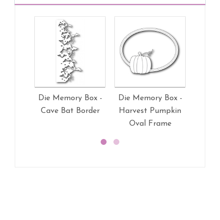
Die Memory Box -
Die Memory Box -
Die M
Cave Bat Border
Harvest Pumpkin
Pla
Oval Frame