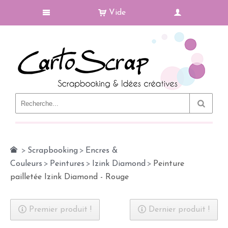
Vide
Le Blog
>
Scrapbooking
>
Encres &
Couleurs
>
Peintures
>
Izink Diamond
>
Peinture
pailletée Izink Diamond - Rouge
Premier produit !
Dernier produit !