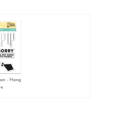
ean - Hang
re