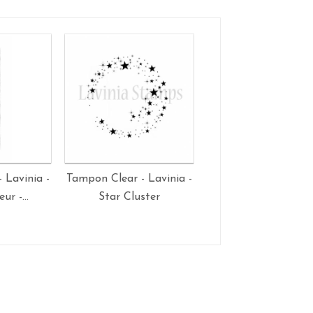
 Lavinia -
Tampon Clear - Lavinia -
Tampon Clear - Lavi
ur -...
Star Cluster
Fairy Chain (Larg