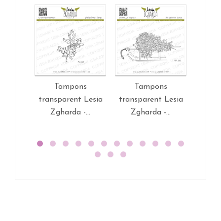
Tampons
Tampons
T
transparent Lesia
transparent Lesia
trans
Zgharda -...
Zgharda -...
Zg