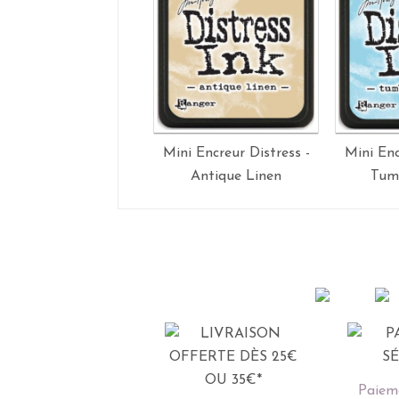
Mini Encreur Distress -
Mini Enc
Antique Linen
Tum
Paieme