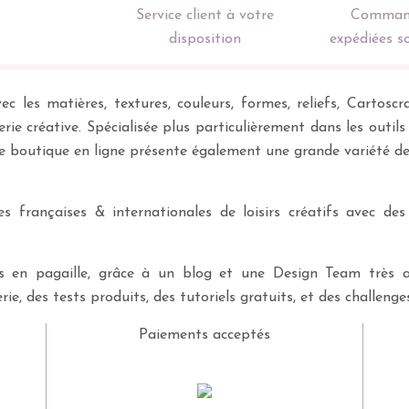
Service client à votre
Comman
disposition
expédiées s
ec les matières, textures, couleurs, formes, reliefs, Carto
erie créative. Spécialisée plus particulièrement dans les outil
re boutique en ligne présente également une grande variété d
 françaises & internationales de loisirs créatifs avec des
ves en pagaille, grâce à un blog et une Design Team très a
rie, des tests produits, des tutoriels gratuits, et des challeng
Paiements acceptés