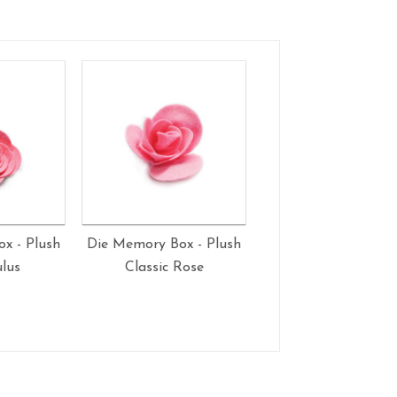
x - Plush
Die Memory Box - Plush
Die Memory Box - P
lus
Classic Rose
Gardenia